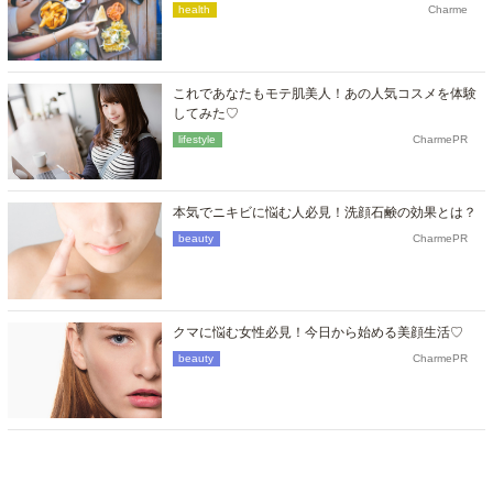
health
Charme
これであなたもモテ肌美人！あの人気コスメを体験
してみた♡
lifestyle
CharmePR
本気でニキビに悩む人必見！洗顔石鹸の効果とは？
beauty
CharmePR
クマに悩む女性必見！今日から始める美顔生活♡
beauty
CharmePR