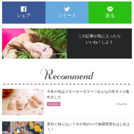
シェア
ツイート
送る
この記事が気に入ったら
いいね！しよう
今冬の旬はスモーキーカラー♡みんなの冬ネイル集
めました
fashion
Charme
意外と知らない？今が旬の○○で体調管理をはじめよ
う！