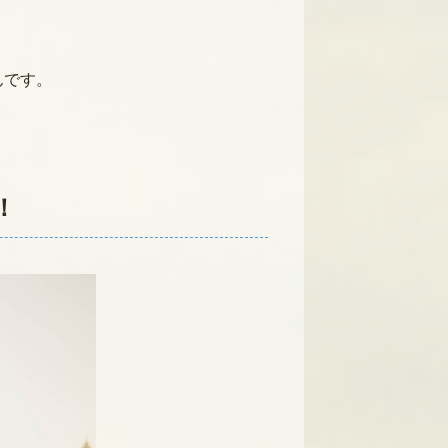
んです。
！