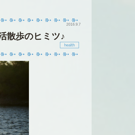
2016.9.7
活散歩のヒミツ♪
health