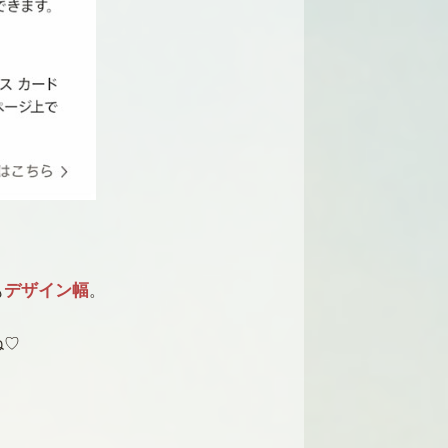
デザイン幅
も
。
ね♡