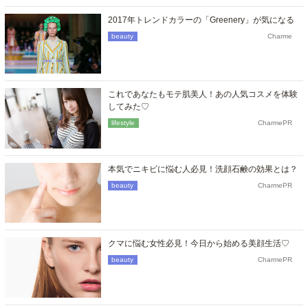
2017年トレンドカラーの「Greenery」が気になる
beauty
Charme
これであなたもモテ肌美人！あの人気コスメを体験
してみた♡
lifestyle
CharmePR
本気でニキビに悩む人必見！洗顔石鹸の効果とは？
beauty
CharmePR
クマに悩む女性必見！今日から始める美顔生活♡
beauty
CharmePR