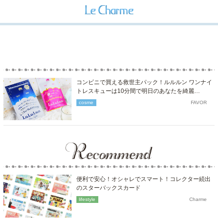
コンビニで買える救世主パック！ルルルン ワンナイ
トレスキューは10分間で明日のあなたを綺麗…
cosme
FAVOR
便利で安心！オシャレでスマート！コレクター続出
のスターバックスカード
lifestyle
Charme